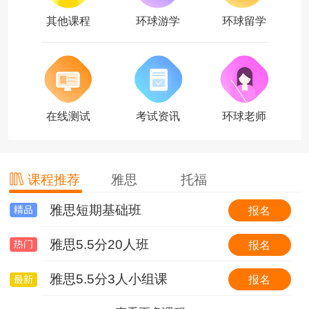
其他课程
环球游学
环球留学
在线测试
考试资讯
环球老师
课程推荐
雅思
托福
雅思短期基础班
托福基础班
环球国际游学简介
报名
报名
报名
雅思5.5分20人班
托福基础班（套班）
【游我所学】英国6线-剑桥大学&牛津大学全真课程+英伦文化深度探索
报名
报名
报名
雅思5.5分3人小组课
0起点冲30分VIP6人班
【游我所学】澳洲1线-澳洲学校全真插班+东海岸名校考察特色体验营
报名
报名
报名