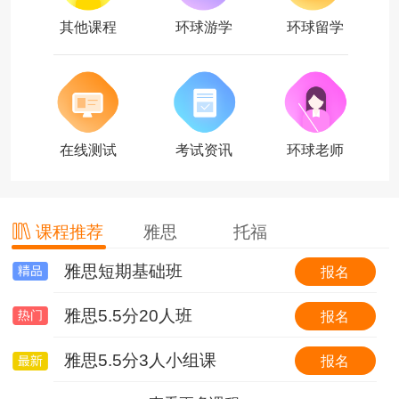
其他课程
环球游学
环球留学
在线测试
考试资讯
环球老师
课程推荐
雅思
托福
雅思短期基础班
托福基础班
环球国际游学简介
报名
报名
报名
雅思5.5分20人班
托福基础班（套班）
【游我所学】英国6线-剑桥大学&牛津大学全真课程+英伦文化深度探索
报名
报名
报名
雅思5.5分3人小组课
0起点冲30分VIP6人班
【游我所学】澳洲1线-澳洲学校全真插班+东海岸名校考察特色体验营
报名
报名
报名