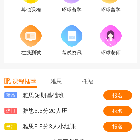
其他课程
环球游学
环球留学
在线测试
考试资讯
环球老师
课程推荐
雅思
托福
雅思短期基础班
托福基础班
环球国际游学简介
报名
报名
报名
雅思5.5分20人班
托福基础班（套班）
【游我所学】英国6线-剑桥大学&牛津大学全真课程+英伦文化深度探索
报名
报名
报名
雅思5.5分3人小组课
0起点冲30分VIP6人班
【游我所学】澳洲1线-澳洲学校全真插班+东海岸名校考察特色体验营
报名
报名
报名