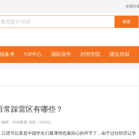
全国分
福备考
VIP中心
国际游学
封闭学院
团企培训
语常踩雷区有哪些？
 编辑：环球教育 浏览：(900次)
，口语可以算是中国学生们最薄弱也最担心的环节了，由于过往经历让学