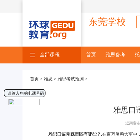
东莞学校
全部课程
×
首页
雅思备考
托
首页 >
雅思 >
雅思考试预测 >
雅思口
近期发布
雅思口语常踩雷区有哪些？,
在百万屠鸭大军中