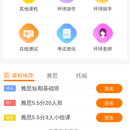
其他课程
环球游学
环球留学
在线测试
考试资讯
环球老师
课程推荐
雅思
托福
雅思短期基础班
托福基础班
环球国际游学简介
报名
报名
报名
雅思5.5分20人班
托福基础班（套班）
【游我所学】英国6线-剑桥大学&牛津大学全真课程+英伦文化深度探索
报名
报名
报名
雅思5.5分3人小组课
0起点冲30分VIP6人班
【游我所学】澳洲1线-澳洲学校全真插班+东海岸名校考察特色体验营
报名
报名
报名