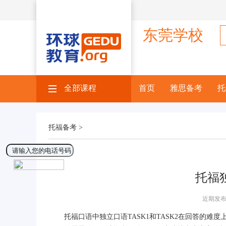
东莞学校
全部课程
×
首页
雅思备考
托
托福备考 >
托福
近期发布
托福口语中独立口语TASK1和TASK2在回答的