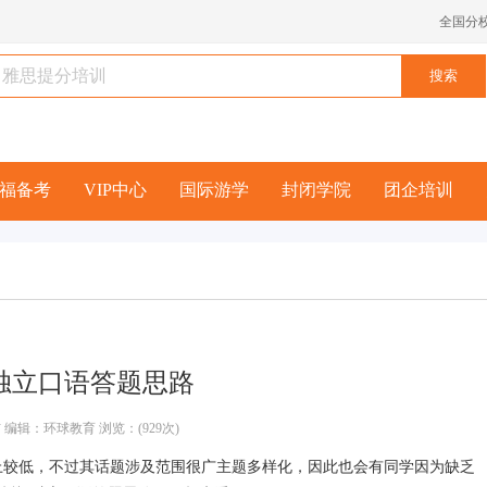
全国分
福备考
VIP中心
国际游学
封闭学院
团企培训
独立口语答题思路
 编辑：环球教育 浏览：(929次)
难度上较低，不过其话题涉及范围很广主题多样化，因此也会有同学因为缺乏