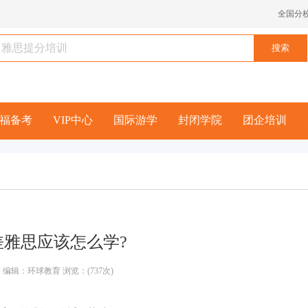
全国分
福备考
VIP中心
国际游学
封闭学院
团企培训
差雅思应该怎么学?
 编辑：环球教育 浏览：(737次)