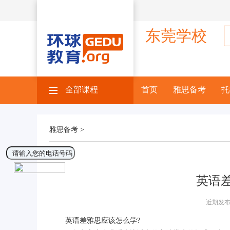
东莞学校
全部课程
×
首页
雅思备考
托
雅思备考 >
英语
近期发布
英语差雅思应该怎么学?