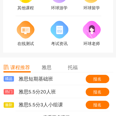
其他课程
环球游学
环球留学
在线测试
考试资讯
环球老师
课程推荐
雅思
托福
雅思短期基础班
托福基础班
环球国际游学简介
报名
报名
报名
雅思5.5分20人班
托福基础班（套班）
【游我所学】英国6线-剑桥大学&牛津大学全真课程+英伦文化深度探索
报名
报名
报名
雅思5.5分3人小组课
0起点冲30分VIP6人班
【游我所学】澳洲1线-澳洲学校全真插班+东海岸名校考察特色体验营
报名
报名
报名