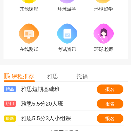
其他课程
环球游学
环球留学
在线测试
考试资讯
环球老师
课程推荐
雅思
托福
雅思短期基础班
托福基础班
环球国际游学简介
报名
报名
报名
雅思5.5分20人班
托福基础班（套班）
【游我所学】英国6线-剑桥大学&牛津大学全真课程+英伦文化深度探索
报名
报名
报名
雅思5.5分3人小组课
0起点冲30分VIP6人班
【游我所学】澳洲1线-澳洲学校全真插班+东海岸名校考察特色体验营
报名
报名
报名