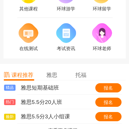
其他课程
环球游学
环球留学
在线测试
考试资讯
环球老师
课程推荐
雅思
托福
雅思短期基础班
托福基础班
环球国际游学简介
报名
报名
报名
雅思5.5分20人班
托福基础班（套班）
【游我所学】英国6线-剑桥大学&牛津大学全真课程+英伦文化深度探索
报名
报名
报名
雅思5.5分3人小组课
0起点冲30分VIP6人班
【游我所学】澳洲1线-澳洲学校全真插班+东海岸名校考察特色体验营
报名
报名
报名