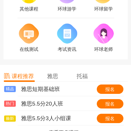
其他课程
环球游学
环球留学
在线测试
考试资讯
环球老师
课程推荐
雅思
托福
雅思短期基础班
托福基础班
环球国际游学简介
报名
报名
报名
雅思5.5分20人班
托福基础班（套班）
【游我所学】英国6线-剑桥大学&牛津大学全真课程+英伦文化深度探索
报名
报名
报名
雅思5.5分3人小组课
0起点冲30分VIP6人班
【游我所学】澳洲1线-澳洲学校全真插班+东海岸名校考察特色体验营
报名
报名
报名