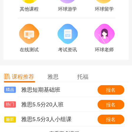
其他课程
环球游学
环球留学
在线测试
考试资讯
环球老师
课程推荐
雅思
托福
雅思短期基础班
托福基础班
环球国际游学简介
报名
报名
报名
雅思5.5分20人班
托福基础班（套班）
【游我所学】英国6线-剑桥大学&牛津大学全真课程+英伦文化深度探索
报名
报名
报名
雅思5.5分3人小组课
0起点冲30分VIP6人班
【游我所学】澳洲1线-澳洲学校全真插班+东海岸名校考察特色体验营
报名
报名
报名