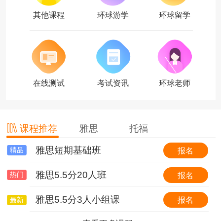
其他课程
环球游学
环球留学
在线测试
考试资讯
环球老师
课程推荐
雅思
托福
雅思短期基础班
托福基础班
环球国际游学简介
报名
报名
报名
雅思5.5分20人班
托福基础班（套班）
【游我所学】英国6线-剑桥大学&牛津大学全真课程+英伦文化深度探索
报名
报名
报名
雅思5.5分3人小组课
0起点冲30分VIP6人班
【游我所学】澳洲1线-澳洲学校全真插班+东海岸名校考察特色体验营
报名
报名
报名