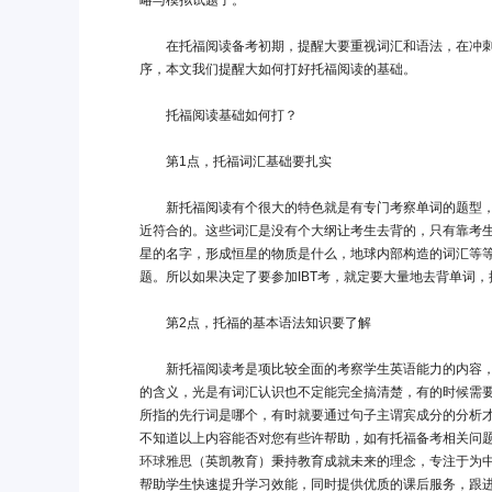
略与模拟试题了。
在托福阅读备考初期，提醒大要重视词汇和语法，在冲刺
序，本文我们提醒大如何打好托福阅读的基础。
托福阅读基础如何打？
第1点，托福词汇基础要扎实
新托福阅读有个很大的特色就是有专门考察单词的题型，
近符合的。这些词汇是没有个大纲让考生去背的，只有靠考
星的名字，形成恒星的物质是什么，地球内部构造的词汇等等
题。所以如果决定了要参加IBT考，就定要大量地去背单词，
第2点，托福的基本语法知识要了解
新托福阅读考是项比较全面的考察学生英语能力的内容，
的含义，光是有词汇认识也不定能完全搞清楚，有的时候需
所指的先行词是哪个，有时就要通过句子主谓宾成分的分析
不知道以上内容能否对您有些许帮助，如有托福备考相关问
环球雅思
（英凯教育）秉持教育成就未来的理念，专注于为
帮助学生快速提升学习效能，同时提供优质的课后服务，跟