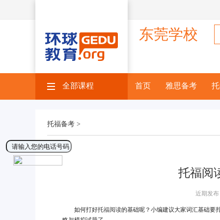
东莞学校
全部课程
×
首页
雅思备考
托
托福备考 >
托福阅
近期发布 
如何打好
托福阅读
的基础呢？小编建议大家词汇基础要