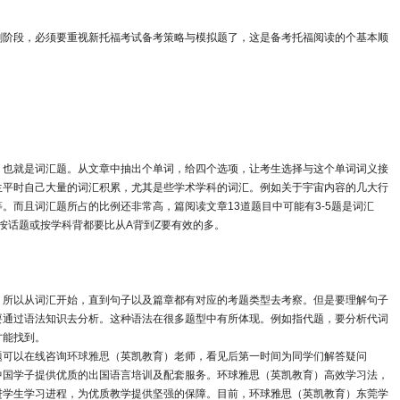
阶段，必须要重视新托福考试备考策略与模拟题了，这是备考托福阅读的个基本顺
也就是词汇题。从文章中抽出个单词，给四个选项，让考生选择与这个单词词义接
生平时自己大量的词汇积累，尤其是些学术学科的词汇。例如关于宇宙内容的几大行
。而且词汇题所占的比例还非常高，篇阅读文章13道题目中可能有3-5题是词汇
按话题或按学科背都要比从A背到Z要有效的多。
所以从词汇开始，直到句子以及篇章都有对应的考题类型去考察。但是要理解句子
要通过语法知识去分析。这种语法在很多题型中有所体现。例如指代题，要分析代词
才能找到。
题可以在线咨询
环球雅思
（英凯教育）老师，看见后第一时间为同学们解答疑问
中国学子提供优质的出国语言培训及配套服务。环球雅思（英凯教育）高效学习法，
进学生学习进程，为优质教学提供坚强的保障。目前，环球雅思（英凯教育）东莞学