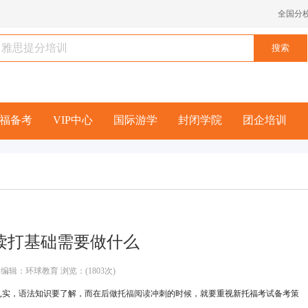
全国分
福备考
VIP中心
国际游学
封闭学院
团企培训
读打基础需要做什么
编辑：环球教育 浏览：(1803次)
扎实，语法知识要了解，而在后做
托福阅读
冲刺的时候，就要重视新托福考试备考策