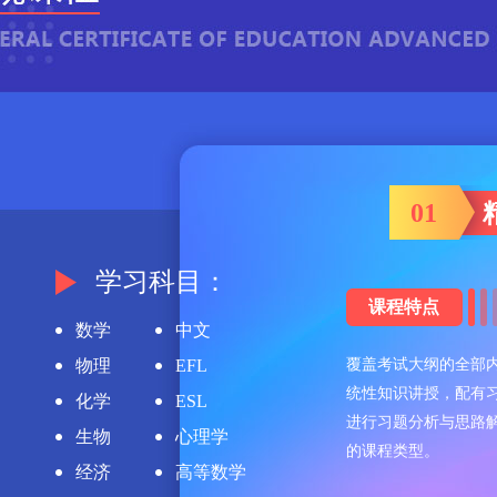
01
学习科目：
课程特点
数学
中文
物理
EFL
覆盖考试大纲的全部
统性知识讲授，配有
化学
ESL
进行习题分析与思路
生物
心理学
的课程类型。
经济
高等数学